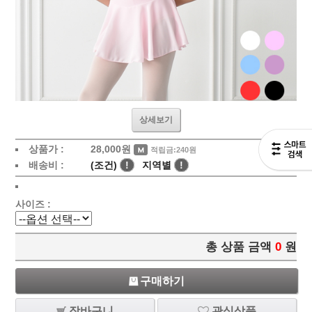
상세보기
상품가 :
28,000
원
적립금:240원
배송비 :
(조건)
!
지역별
!
사이즈 :
총 상품 금액
0
원
구매하기
장바구니
관심상품