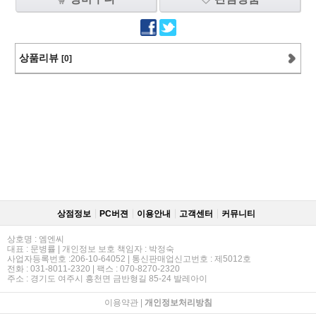
상품리뷰
[0]
상점정보
PC버젼
이용안내
고객센터
커뮤니티
상호명 : 엠엔씨
대표 : 문병률 | 개인정보 보호 책임자 : 박정숙
사업자등록번호 :206-10-64052 | 통신판매업신고번호 : 제5012호
전화 : 031-8011-2320 | 팩스 : 070-8270-2320
주소 : 경기도 여주시 흥천면 금반형길 85-24 발레아이
이용약관
|
개인정보처리방침