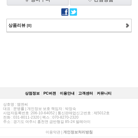
상품리뷰
[0]
상점정보
PC버젼
이용안내
고객센터
커뮤니티
상호명 : 엠엔씨
대표 : 문병률 | 개인정보 보호 책임자 : 박정숙
사업자등록번호 :206-10-64052 | 통신판매업신고번호 : 제5012호
전화 : 031-8011-2320 | 팩스 : 070-8270-2320
주소 : 경기도 여주시 흥천면 금반형길 85-24 발레아이
이용약관
|
개인정보처리방침