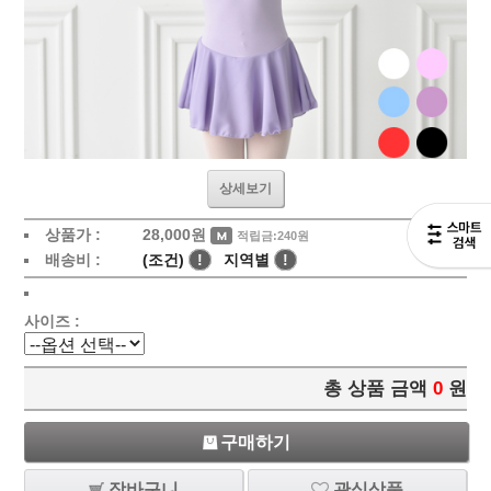
상세보기
상품가 :
28,000
원
적립금:240원
배송비 :
(조건)
!
지역별
!
사이즈 :
총 상품 금액
0
원
구매하기
장바구니
관심상품