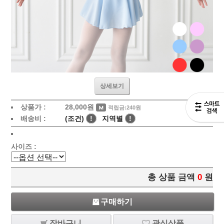
상세보기
상품가 :
28,000
원
적립금:240원
배송비 :
(조건)
!
지역별
!
사이즈 :
총 상품 금액
0
원
구매하기
장바구니
관심상품