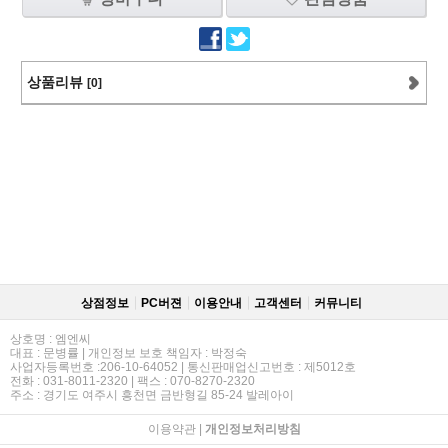
상품리뷰
[0]
상점정보
PC버젼
이용안내
고객센터
커뮤니티
상호명 : 엠엔씨
대표 : 문병률 | 개인정보 보호 책임자 : 박정숙
사업자등록번호 :206-10-64052 | 통신판매업신고번호 : 제5012호
전화 : 031-8011-2320 | 팩스 : 070-8270-2320
주소 : 경기도 여주시 흥천면 금반형길 85-24 발레아이
이용약관
|
개인정보처리방침