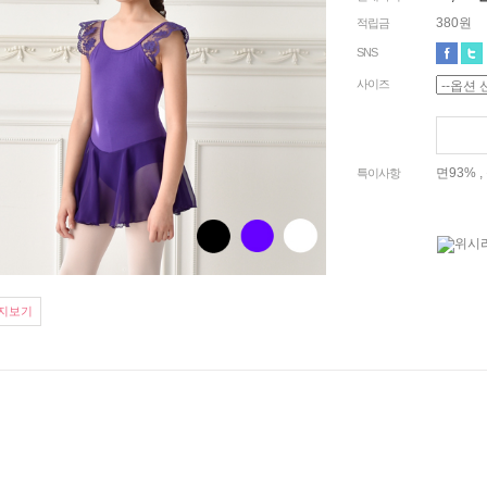
380원
적립금
SNS
사이즈
면93% 
특이사항
지보기