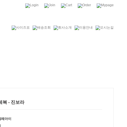
발레복 - 진보라
발레아이
원