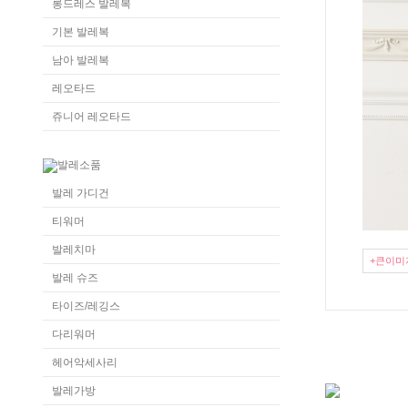
롱드레스 발레복
기본 발레복
남아 발레복
레오타드
쥬니어 레오타드
발레 가디건
티워머
발레치마
+큰이미
발레 슈즈
타이즈/레깅스
다리워머
헤어악세사리
발레가방