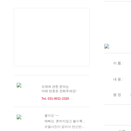
이 름 :
내 용 :
도매에 관한 문의는
아래 번호로 전화주세요!
평 정
Tel. 031-8011-2320
좋아요`~~
예뻐요. 흔하지않고 볼수록...
모델사진이 없어서 반신반...