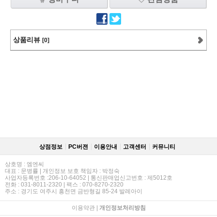
상품리뷰
[0]
상점정보
PC버젼
이용안내
고객센터
커뮤니티
상호명 : 엠엔씨
대표 : 문병률 | 개인정보 보호 책임자 : 박정숙
사업자등록번호 :206-10-64052 | 통신판매업신고번호 : 제5012호
전화 : 031-8011-2320 | 팩스 : 070-8270-2320
주소 : 경기도 여주시 흥천면 금반형길 85-24 발레아이
이용약관
|
개인정보처리방침