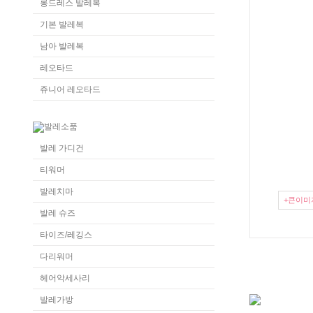
롱드레스 발레복
기본 발레복
남아 발레복
레오타드
쥬니어 레오타드
발레 가디건
티워머
발레치마
+큰이미
발레 슈즈
타이즈/레깅스
다리워머
헤어악세사리
발레가방