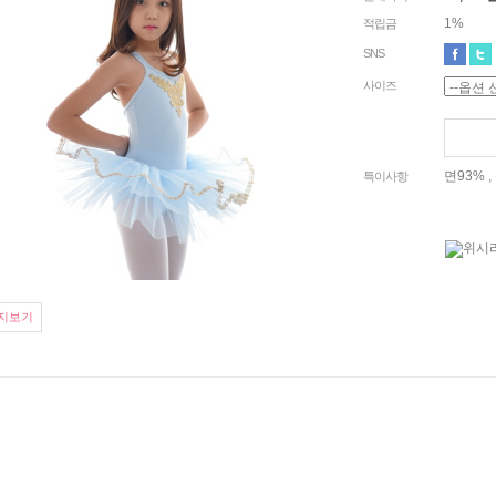
1%
적립금
SNS
사이즈
면93% 
특이사항
지보기