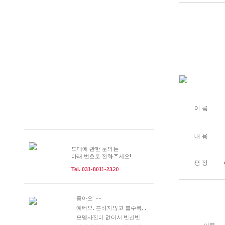
이 름 :
내 용 :
도매에 관한 문의는
아래 번호로 전화주세요!
평 정
Tel. 031-8011-2320
좋아요`~~
예뻐요. 흔하지않고 볼수록...
모델사진이 없어서 반신반...